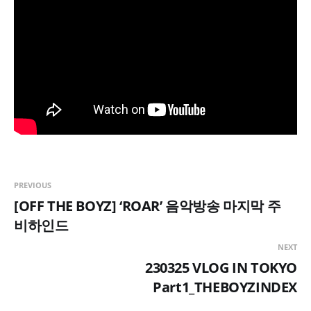
PREVIOUS
[OFF THE BOYZ] ‘ROAR’ 음악방송 마지막 주
비하인드
NEXT
230325 VLOG IN TOKYO
Part1_THEBOYZINDEX