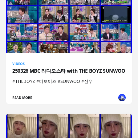
VIDEOS
250326 MBC 라디오스타 with THE BOYZ SUNWOO
#THEBOYZ #더보이즈 #SUNWOO #선우
READ MORE