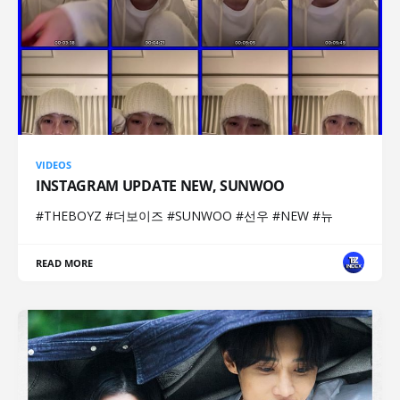
VIDEOS
INSTAGRAM UPDATE NEW, SUNWOO
#THEBOYZ #더보이즈 #SUNWOO #선우 #NEW #뉴
READ MORE