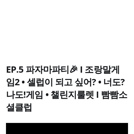
EP.5 파자마파티🎉 I 조랑말게
임2 • 셀럽이 되고 싶어? • 너도?
나도!게임 • 챌린지룰렛 I 빰빰소
셜클럽