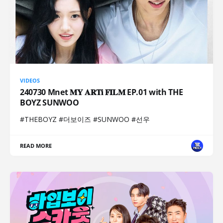
VIDEOS
240730 Mnet 𝐌𝐘 𝐀𝐑𝐓𝐢 𝐅𝐈𝐋𝐌 EP.01 with THE
BOYZ SUNWOO
#THEBOYZ #더보이즈 #SUNWOO #선우
READ MORE