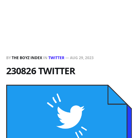
BY
THE BOYZ INDEX
IN
TWITTER
—
AUG 29, 2023
230826 TWITTER