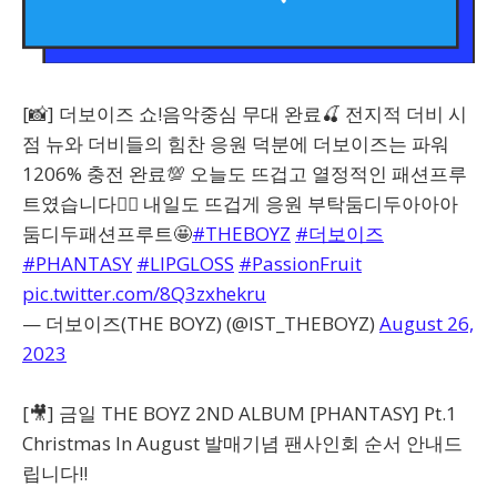
[📸] 더보이즈 쇼!음악중심 무대 완료🍒 전지적 더비 시
점 뉴와 더비들의 힘찬 응원 덕분에 더보이즈는 파워
1206% 충전 완료💯 오늘도 뜨겁고 열정적인 패션프루
트였습니다❤️‍🔥 내일도 뜨겁게 응원 부탁둠디두아아아
둠디두패션프루트🤩
#THEBOYZ
#더보이즈
#PHANTASY
#LIPGLOSS
#PassionFruit
pic.twitter.com/8Q3zxhekru
— 더보이즈(THE BOYZ) (@IST_THEBOYZ)
August 26,
2023
[🎥] 금일 THE BOYZ 2ND ALBUM [PHANTASY] Pt.1
Christmas In August 발매기념 팬사인회 순서 안내드
립니다‼️