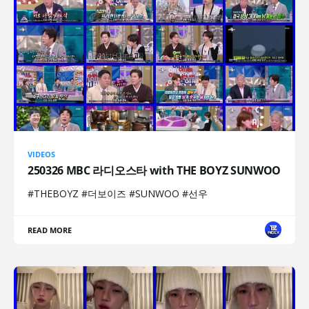
VIDEOS
250326 MBC 라디오스타 with THE BOYZ SUNWOO
#THEBOYZ #더보이즈 #SUNWOO #선우
READ MORE