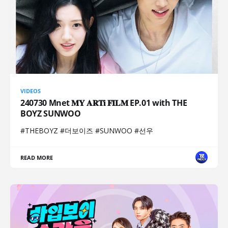
VIDEOS
240730 Mnet 𝐌𝐘 𝐀𝐑𝐓𝐢 𝐅𝐈𝐋𝐌 EP.01 with THE
BOYZ SUNWOO
#THEBOYZ #더보이즈 #SUNWOO #선우
READ MORE