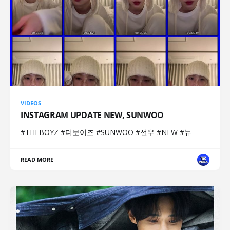
VIDEOS
INSTAGRAM UPDATE NEW, SUNWOO
#THEBOYZ #더보이즈 #SUNWOO #선우 #NEW #뉴
READ MORE