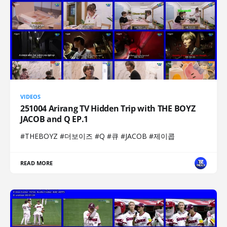
VIDEOS
251004 Arirang TV Hidden Trip with THE BOYZ
JACOB and Q EP.1
#THEBOYZ #더보이즈 #Q #큐 #JACOB #제이콥
READ MORE