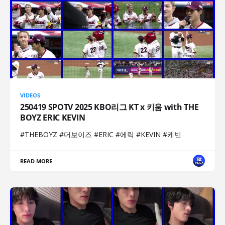
VIDEOS
250419 SPOTV 2025 KBO리그 KT x 키움 with THE
BOYZ ERIC KEVIN
#THEBOYZ #더보이즈 #ERIC #에릭 #KEVIN #케빈
READ MORE