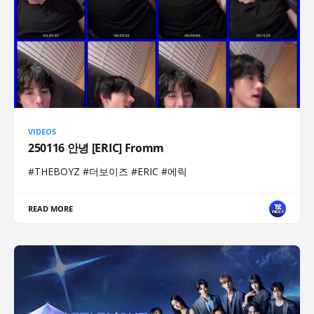
VIDEOS
250116 안녕 [ERIC] Fromm
#THEBOYZ #더보이즈 #ERIC #에릭
READ MORE