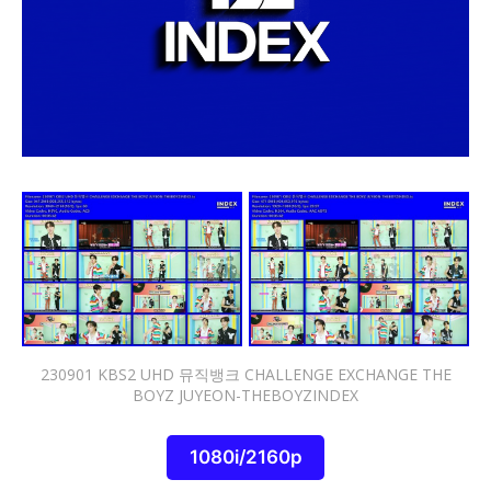
230901 KBS2 UHD 뮤직뱅크 CHALLENGE EXCHANGE THE
BOYZ JUYEON-THEBOYZINDEX
1080i/2160p