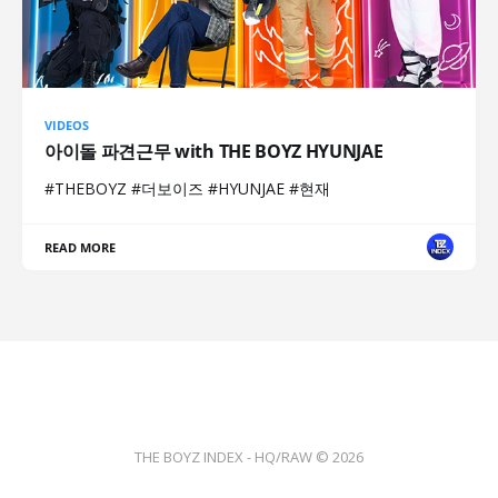
VIDEOS
아이돌 파견근무 with THE BOYZ HYUNJAE
#THEBOYZ #더보이즈 #HYUNJAE #현재
READ MORE
THE BOYZ INDEX - HQ/RAW © 2026