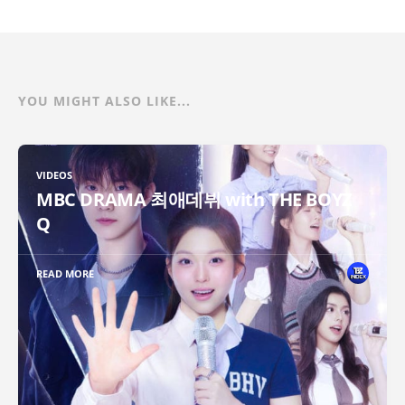
YOU MIGHT ALSO LIKE...
VIDEOS
MBC DRAMA 최애데뷔 with THE BOYZ
Q
READ MORE