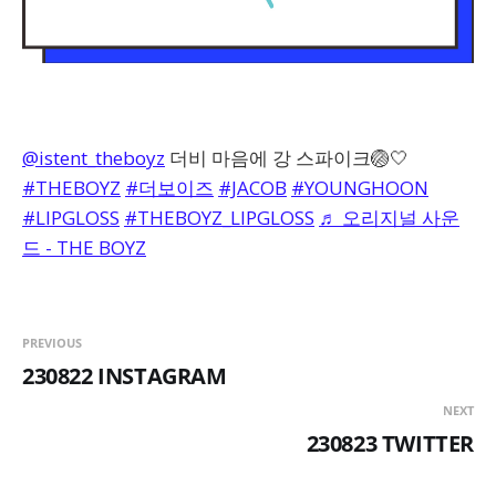
@istent_theboyz
더비 마음에 강 스파이크🏐🤍
#THEBOYZ
#더보이즈
#JACOB
#YOUNGHOON
#LIPGLOSS
#THEBOYZ_LIPGLOSS
♬ 오리지널 사운
드 - THE BOYZ
PREVIOUS
230822 INSTAGRAM
NEXT
230823 TWITTER