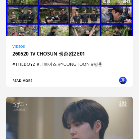
VIDEOS
260520 TV CHOSUN 생존왕2 E01
#THEBOYZ #더보이즈 #YOUNGHOON #영훈
READ MORE