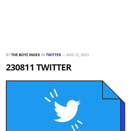
BY
THE BOYZ INDEX
IN
TWITTER
—
AUG 12, 2023
230811 TWITTER