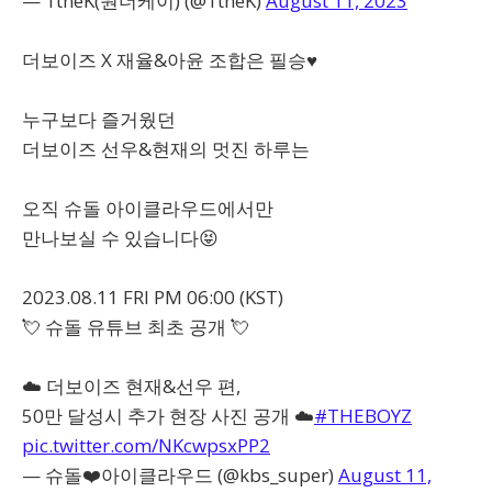
— 1theK(원더케이) (@1theK)
August 11, 2023
더보이즈 X 재율&아윤 조합은 필승♥️
누구보다 즐거웠던
더보이즈 선우&현재의 멋진 하루는
오직 슈돌 아이클라우드에서만
만나보실 수 있습니다😝
2023.08.11 FRI PM 06:00 (KST)
💘 슈돌 유튜브 최초 공개 💘
☁️ 더보이즈 현재&선우 편,
50만 달성시 추가 현장 사진 공개 ☁️
#THEBOYZ
pic.twitter.com/NKcwpsxPP2
— 슈돌❤️아이클라우드 (@kbs_super)
August 11,