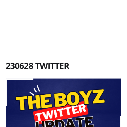
230628 TWITTER