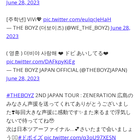
June 28, 2023
[주학년] ViVi💖
pic.twitter.com/eulqcJeHaH
— THE BOYZ (더보이즈) (@WE_THE_BOYZ)
June 28,
2023
( 영훈 ) 더비야 사랑해 ❤️ ドビ あいしてる❤️
pic.twitter.com/DAFkpyKiEg
— THE BOYZ JAPAN OFFICIAL (@THEBOYZJAPAN)
June 28, 2023
#THEBOYZ
2ND JAPAN TOUR : ZENERATION 広島の
みなさん声援を送ってくれてありがとうございまし
た❣️毎回大きな声援に感動です✨また来るまで浮気し
ないで待っててね🥹
次は日本ツアーファイナル…💕さいたまで会いましょ
う❤️‍🔥
#ドボイズ
pic.twitter.com/q3oU97XESN