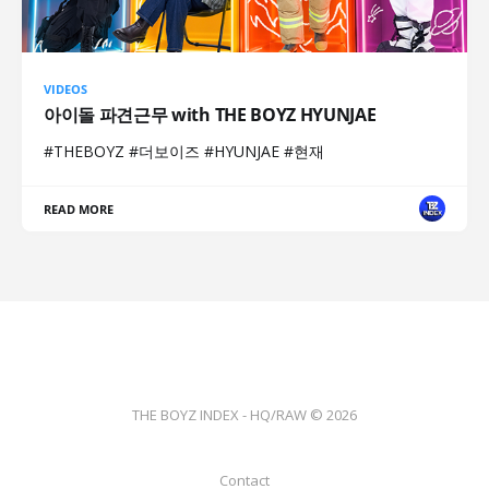
VIDEOS
아이돌 파견근무 with THE BOYZ HYUNJAE
#THEBOYZ #더보이즈 #HYUNJAE #현재
READ MORE
THE BOYZ INDEX - HQ/RAW © 2026
Contact