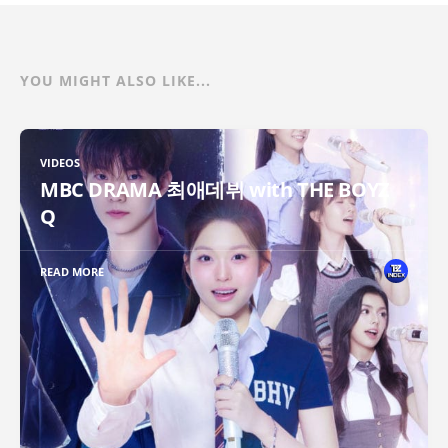
YOU MIGHT ALSO LIKE...
VIDEOS
MBC DRAMA 최애데뷔 with THE BOYZ
Q
READ MORE