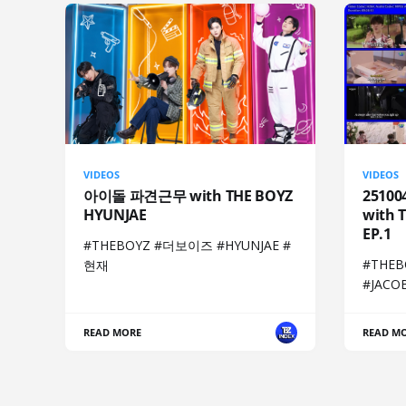
VIDEOS
VIDEOS
아이돌 파견근무 with THE BOYZ
251004
HYUNJAE
with 
EP.1
#THEBOYZ #더보이즈 #HYUNJAE #
#THE
현재
#JAC
READ MORE
READ M