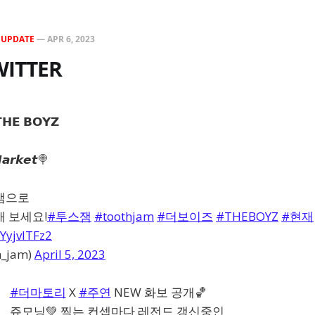
N
UPDATE
—
APR 6, 2023
WITTER
𝗛𝗘 𝗕𝗢𝗬𝗭
𝙖𝙧𝙠𝙚𝙩🍭
잼으로
 보세요!
#투스잼
#toothjam
#더보이즈
#THEBOYZ
#현재
DYyjvlTFz2
_jam)
April 5, 2023
#더마토리
X
#주연
NEW 화보 공개🏀
쥬모닝💚 찍는 컨셉마다 레전드 갱신중인