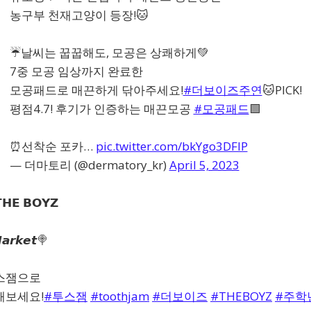
농구부 천재고양이 등장!🐱
☔날씨는 꿉꿉해도, 모공은 상쾌하게💚
7중 모공 임상까지 완료한
모공패드로 매끈하게 닦아주세요!
#더보이즈주연
🐱PICK!
평점4.7! 후기가 인증하는 매끈모공
#모공패드
🟩
⏰선착순 포카…
pic.twitter.com/bkYgo3DFlP
— 더마토리 (@dermatory_kr)
April 5, 2023
𝗛𝗘 𝗕𝗢𝗬𝗭
𝙖𝙧𝙠𝙚𝙩🍭
스잼으로
해보세요!
#투스잼
#toothjam
#더보이즈
#THEBOYZ
#주학