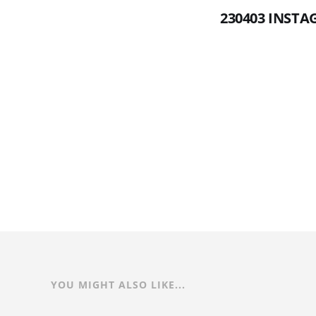
230403 INST
YOU MIGHT ALSO LIKE...