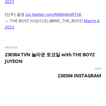
2023
[선우] 잘생
pic.twitter.com/NN6h0xWT5K
— THE BOYZ (더보이즈) (@WE_THE_BOYZ)
March 4,
2023
PREVIOUS
230304 TVN 놀라운 토요일 with THE BOYZ
JUYEON
NEXT
230304 INSTAGRAM