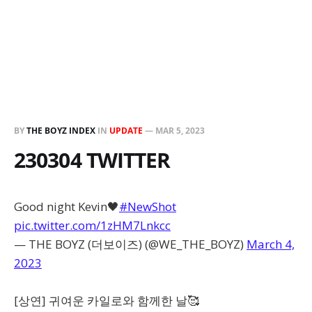
BY
THE BOYZ INDEX
IN
UPDATE
—
MAR 5, 2023
230304 TWITTER
Good night Kevin🖤
#NewShot
pic.twitter.com/1zHM7Lnkcc
— THE BOYZ (더보이즈) (@WE_THE_BOYZ)
March 4,
2023
[상연] 귀여운 카일로와 함께한 날🥰