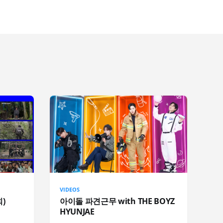
VIDEOS
회)
아이돌 파견근무 with THE BOYZ
HYUNJAE