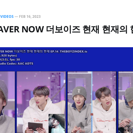
N
VIDEOS
—
FEB 16, 2023
NAVER NOW 더보이즈 현재 현재의 현