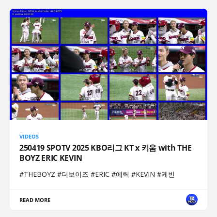
VIDEOS
250419 SPOTV 2025 KBO리그 KT x 키움 with THE
BOYZ ERIC KEVIN
#THEBOYZ #더보이즈 #ERIC #에릭 #KEVIN #케빈
READ MORE