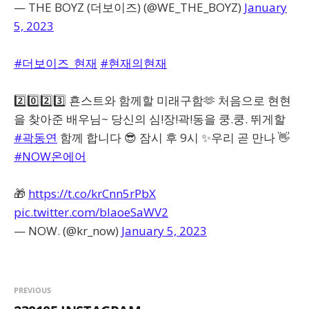
— THE BOYZ (더보이즈) (@WE_THE_BOYZ)
January
5, 2023
#더보이즈_현재
#현재의현재
2️⃣0️⃣2️⃣3️⃣ 횬스트와 함께할 미래구함🫶 처음으로 현현
을 찾아준 배우님~ 당신의 심!장!곽!동을 쿵.쿵. 뛰게할
#곽동연
함께 합니다 😎 잠시 후 9시 ✨우리 곧 만나 👋
#NOW온에어
🎁
https://t.co/krCnn5rPbX
pic.twitter.com/bIaoeSaWV2
— NOW. (@kr_now)
January 5, 2023
PREVIOUS