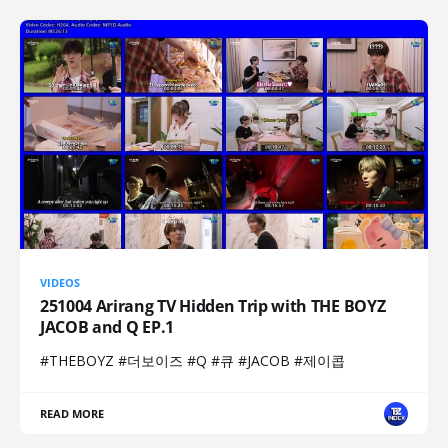
VIDEOS
251004 Arirang TV Hidden Trip with THE BOYZ
JACOB and Q EP.1
#THEBOYZ #더보이즈 #Q #큐 #JACOB #제이콥
READ MORE