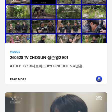
VIDEOS
260520 TV CHOSUN 생존왕2 E01
#THEBOYZ #더보이즈 #YOUNGHOON #영훈
READ MORE