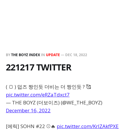
BY
THE BOYZ INDEX
IN
UPDATE
—
DEC 18, 2022
221217 TWITTER
( 🍞 ) 덥즈 짱인듯 더비는 더 짱인듯 ? 🥰
pic.twitter.com/eRZaTdxct7
— THE BOYZ (더보이즈) (@WE_THE_BOYZ)
December 16, 2022
[에릭] SOHN #22 ⚾️🔥
pic.twitter.com/KrlZAkfPXE