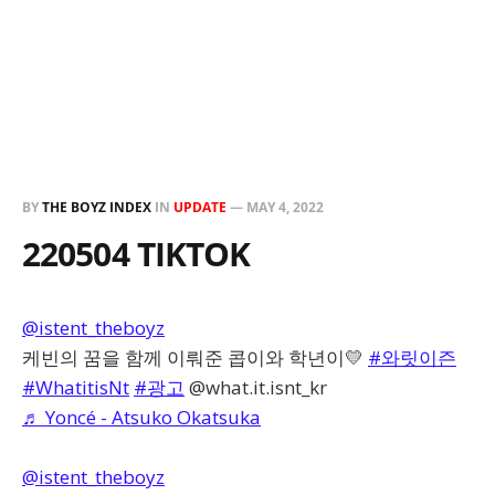
BY
THE BOYZ INDEX
IN
UPDATE
—
MAY 4, 2022
220504 TIKTOK
@istent_theboyz
케빈의 꿈을 함께 이뤄준 콥이와 학년이💛
#와릿이즌
#WhatitisNt
#광고
@what.it.isnt_kr
♬ Yoncé - Atsuko Okatsuka
@istent_theboyz