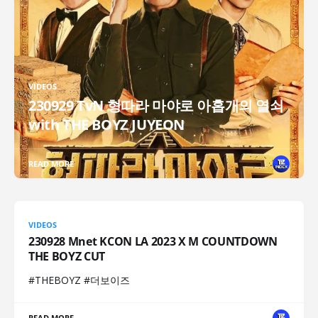
VIDEOS
230929 TvN 형따라 마야로 아홉개의 열쇠
with THE BOYZ JUYEON
READ MORE
VIDEOS
230928 Mnet KCON LA 2023 X M COUNTDOWN
THE BOYZ CUT
#THEBOYZ #더보이즈
READ MORE