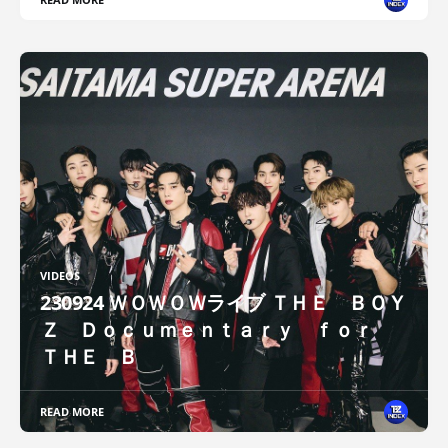
VIDEOS
230924 ＷＯＷＯＷライブ ＴＨＥ ＢＯＹ
Ｚ Ｄｏｃｕｍｅｎｔａｒｙ ｆｏｒ
ＴＨＥ Ｂ
READ MORE