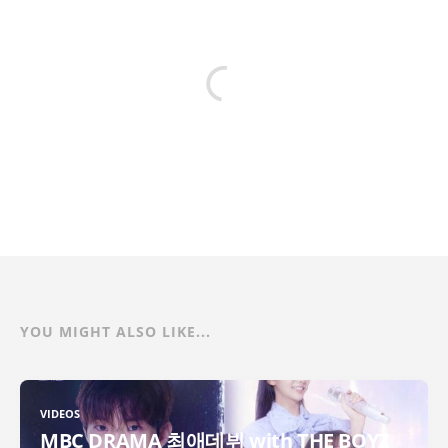
YOU MIGHT ALSO LIKE...
VIDEOS
MBC DRAMA 최애데뷔 with THE BOYZ