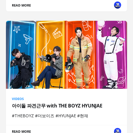
READ MORE
VIDEOS
아이돌 파견근무 with THE BOYZ HYUNJAE
#THEBOYZ #더보이즈 #HYUNJAE #현재
READ MORE